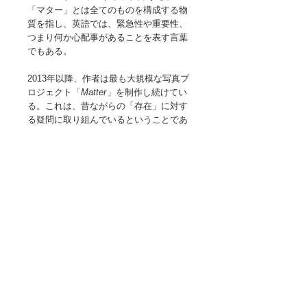
「マター」とは全てのものを構成する物
質を指し、英語では、緊急性や重要性、
つまり何か心配事があることを表す言葉
でもある。
2013年以降、作者は最も大規模な写真プ
ロジェクト「
Matter
」を制作し続けてい
る。これは、昔ながらの「存在」に対す
る疑問に取り組んでいるということであ
り、我々の起源を掘り下げている。
物質そのものは無気力かつ不動であり、
繁殖することができない。しかし、それ
は命につながっている。ビッグバンの急
激な膨張は全てを生み出した。その循環
の過程の中で、生物は、成長し、学習
し、進化し、そして死ぬというように、
さまざまな変化を遂げるが、物質は常に
存在し続けるのである。
詳細