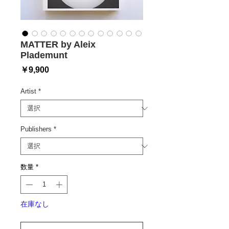
MATTER by Aleix
Plademunt
価
￥9,900
格
Artist
*
Publishers
*
数量
*
在庫なし