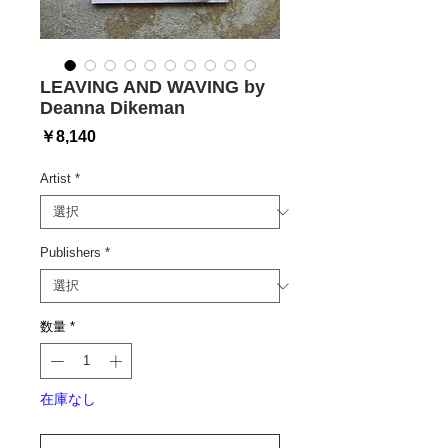
LEAVING AND WAVING by
Deanna Dikeman
価
￥8,140
格
Artist
*
Publishers
*
数量
*
在庫なし