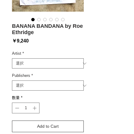
BANANA BANDANA by Roe
Ethridge
価
￥9,240
格
Artist
*
Publishers
*
数量
*
Add to Cart