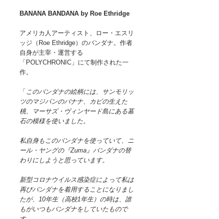
BANANA BANDANA by Roe Ethridge
アメリカ人アーティスト、ロー・エスリ
ッジ（Roe Ethridge）のバンダナ。作者
自身が主宰・運営する
「POLYCHRONIC」にて制作された一
作。
「
このバンダナの絵柄には、サンモリッ
ツのマジパンのバナナ、カビの生えた
桃、マーサズ・ヴィンヤード島にある墓
石の模様を使いました。
私自身もこのバンダナを使っていて、ニ
ール・ヤングの『Zuma』バンダナの替
わりにしようと思っています。
新型コロナウイルス感染症によって私は
再びバンダナを着用することになりまし
たが、10年生（高校1年生）の時は、誰
もがいつもバンダナをしていたもので
す。