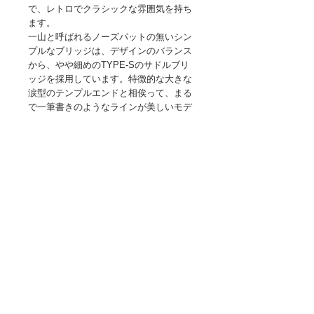
で、レトロでクラシックな雰囲気を持ち
ます。
一山と呼ばれるノーズパットの無いシン
プルなブリッジは、デザインのバランス
から、やや細めのTYPE-Sのサドルブリ
ッジを採用しています。特徴的な大きな
涙型のテンプルエンドと相俟って、まる
で一筆書きのようなラインが美しいモデ
ルです。
詳細
Frame
about overseas mail order
color : silver / black
size : 42□26
This online store does not support
material : pure titanium
overseas mail order.
made in japan
If you wish, you can mail order overseas
BuddyOptical TOP
by email.
Lenz
Please feel free to contact us
Hard multi coat UV400
using
the contact form
.
howse / BuddyOptical