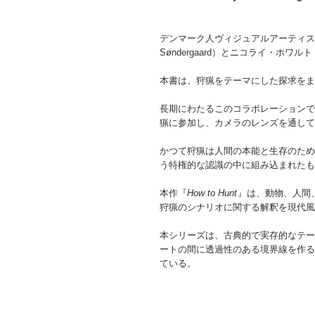
デンマーク人ヴィジュアルアーティスト
Søndergaard）とニコライ・ホワルト（N
本書は、狩猟をテーマにした探求をま
長期にわたるこのコラボレーションで
猟に参加し、カメラのレンズを通して
かつて狩猟は人間の本能と生存のため
う特権的な認識の中に組み込まれたも
本作『
How to Hunt
』は、動物、人間
狩猟のシナリオに関する解釈を現代風
本シリーズは、古典的で実存的なテー
ートの間に透過性のある境界線を作る
ている。