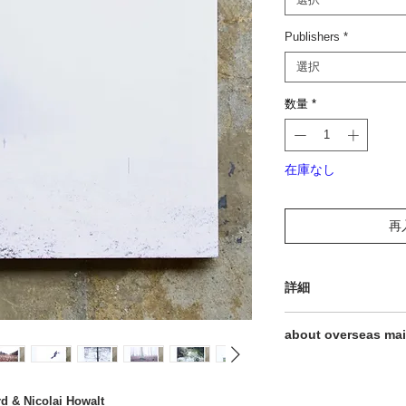
Publishers
*
選択
数量
*
在庫なし
再
詳細
hardcover
about overseas mai
116 pages
340 x 300 mm
This online store does 
color
If you wish, you can m
2010
 & Nicolai Howalt
Please feel free to co