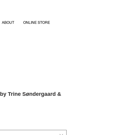
ABOUT
ONLINE STORE
y Trine Søndergaard &