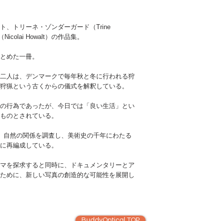
published by HATJE 
、トリーネ・ゾンダーガード（Trine
icolai Howalt）の作品集。
とめた一冊。
二人は、デンマークで毎年秋と冬に行われる狩
狩猟という古くからの儀式を解釈している。
の行為であったが、今日では「良い生活」とい
ものとされている。
、自然の関係を調査し、美術史の千年にわたる
に再編成している。
マを探求すると同時に、ドキュメンタリーとア
ために、新しい写真の創造的な可能性を展開し
BuddyOptical TOP