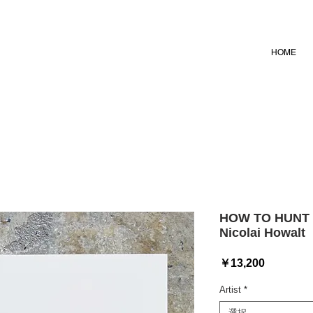
HOME
HOW TO HUNT b
Nicolai Howalt
価
￥13,200
格
Artist
*
選択